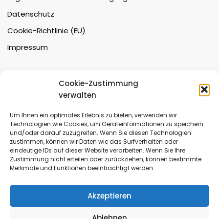
Datenschutz
Cookie-Richtlinie (EU)
Impressum
Intern
Cookie-Zustimmung
verwalten
Auftragsverwaltung
Um Ihnen ein optimales Erlebnis zu bieten, verwenden wir
Technologien wie Cookies, um Geräteinformationen zu speichern
Planungsbüro / Showroom
und/oder darauf zuzugreifen. Wenn Sie diesen Technologien
zustimmen, können wir Daten wie das Surfverhalten oder
Breite Str. 59
eindeutige IDs auf dieser Website verarbeiten. Wenn Sie Ihre
16727 Marwitz / Oberkrämer
Zustimmung nicht erteilen oder zurückziehen, können bestimmte
Anfahrt:
Merkmale und Funktionen beeinträchtigt werden.
Direkt an der 10 nördlicher Berliner Ring, Ausfahrt
Oberkrämer.
Akzeptieren
A111 Ausfahrt Velten hinter Berlin Reinickendorf.
Termine nur nach Vereinbarung.
Ablehnen