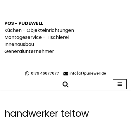
Zum
Inhalt
POS - PUDEWELL
springen
Küchen - Objekteinrichtungen
Montageservice - Tischlerei
Innenausbau
Generalunternehmer
0176 46677677
info(at)pudewell.de
handwerker teltow