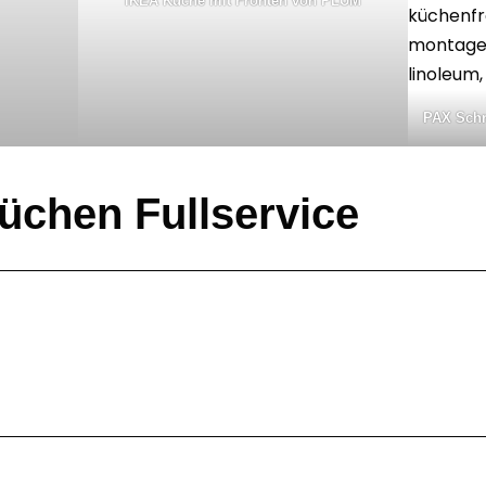
IKEA Küche mit Fronten von PLUM
PAX Schr
chen Fullservice