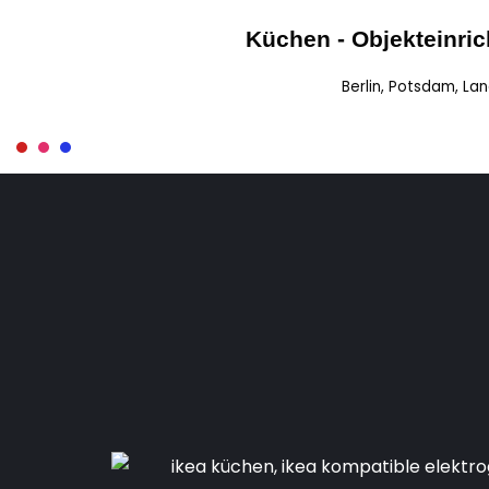
Küchen - Objekteinri
Zum
Berlin, Potsdam, La
Inhalt
springen