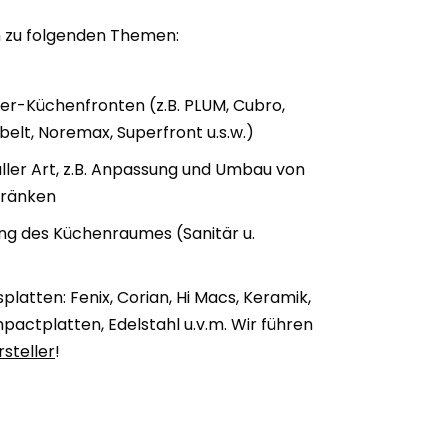
ch zu folgenden Themen:
ner-Küchenfronten (z.B. PLUM, Cubro,
elt, Noremax, Superfront u.s.w.)
ller Art, z.B. Anpassung und Umbau von
hränken
ng des Küchenraumes (Sanitär u.
splatten: Fenix, Corian, Hi Macs, Keramik,
pactplatten, Edelstahl u.v.m. Wir führen
rsteller
!