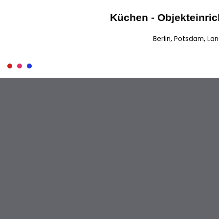
Küchen - Objekteinri
Zum
Berlin, Potsdam, La
Inhalt
springen