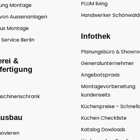
PLUM living
rung Montage
Handwerker Schönwalde
von Aussenanlagen
us Montage
Infothek
Service Berlin
Planungsbüro & Showr
erei &
Generalunternehmer
fertigung
Angebotspraxis
Montagevorbereitung
kundenseits
schinenschrank
Küchenpreise – Schnel
ausbau
Küchen Checkliste
Katalog Dowloads
novieren