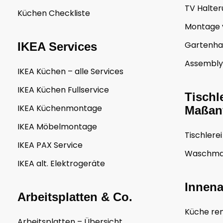
TV Halte
Küchen Checkliste
Montage 
Gartenha
IKEA Services
Assembly 
IKEA Küchen – alle Services
IKEA Küchen Fullservice
Tischl
IKEA Küchenmontage
Maßan
IKEA Möbelmontage
Tischlerei
IKEA PAX Service
Waschma
IKEA alt. Elektrogeräte
Innen
Arbeitsplatten & Co.
Küche re
Arbeitsplatten – Übersicht