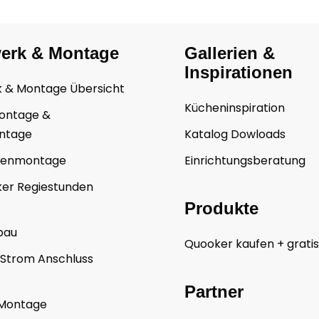
erk & Montage
Gallerien &
Inspirationen
 & Montage Übersicht
Kücheninspiration
ontage &
ntage
Katalog Dowloads
henmontage
Einrichtungsberatung
er Regiestunden
Produkte
bau
Quooker kaufen + grati
 Strom Anschluss
Partner
Montage