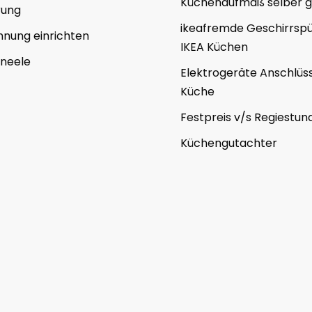
Küchenaufmaß selber 
rung
ikeafremde Geschirrspül
nung einrichten
IKEA Küchen
aneele
Elektrogeräte Anschlüss
Küche
Festpreis v/s Regiestun
Küchengutachter