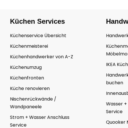
Küchen Services
Handw
Küchenservice Übersicht
Handwerk
Küchenmeisterei
Küchenm
Möbelmo
Küchenhandwerker von A-Z
IKEA Küc
Küchenumzug
Handwerk
Küchenfronten
buchen
Küche renovieren
Innenaus
Nischenrückwände /
Wasser +
Wandpaneele
Service
Strom + Wasser Anschluss
Quooker 
Service